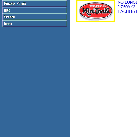
NO LONG
**Z50AK2
EACH) 871